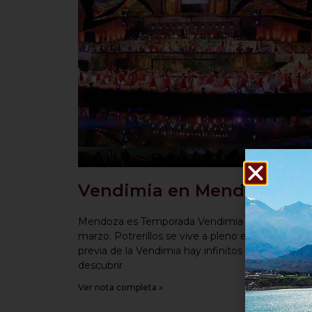
Vendimia en Mendoza 20
Mendoza es Temporada Vendimia en febrero y
marzo. Potrerillos se vive a pleno en 2024. Com
previa de la Vendimia hay infinitos lugares para
descubrir
Ver nota completa »