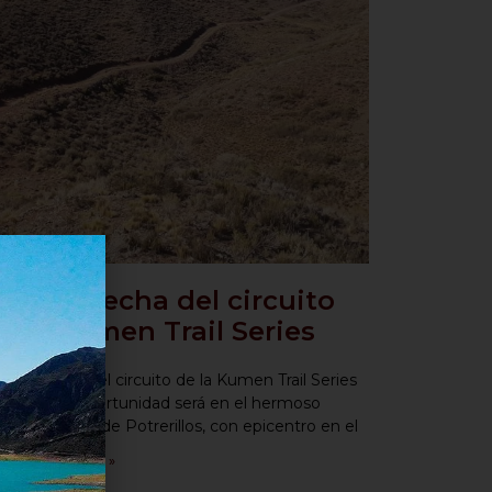
ercera fecha del circuito
e la Kumen Trail Series
rcera fecha del circuito de la Kumen Trail Series
e en esta oportunidad será en el hermoso
strito lujanino de Potrerillos, con epicentro en el
r nota completa »