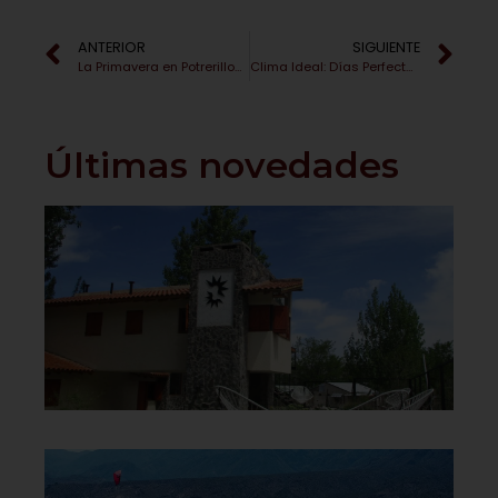
ANTERIOR
SIGUIENTE
La Primavera en Potrerillos: Un Despertar de la Naturaleza
Clima Ideal: Días Perfectos para Disfrutar al Aire Libre
Últimas novedades
Ve
la
mo
de
na
y 
No
co
Cl
te
de