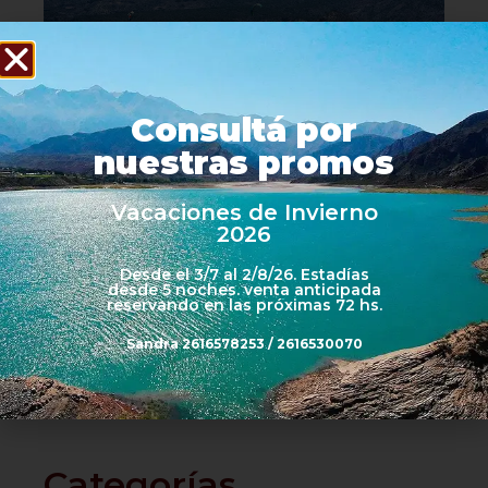
Po
en
No
co
Consultá por
nuestras promos
To
Vacaciones de Invierno
qu
2026
po
ha
ve
Desde el 3/7 al 2/8/26. Estadías
Po
desde 5 noches. venta anticipada
reservando en las próximas 72 hs.
No
co
Sandra 2616578253 / 2616530070
Categorías