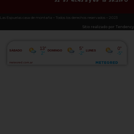
32º 57′ 41.43 S y 69º 15′ 39.21» O
Las Espuelas casa de montaña – Todos los derechos reservados – 2023
Sitio realizado por Tendency